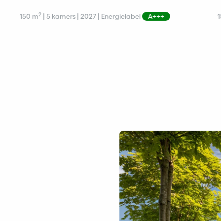
2
150 m
| 5 kamers | 2027 | Energielabel
A+++