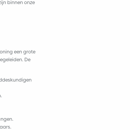
zijn binnen onze
oning een grote
 begeleiden. De
eddeskundigen
.
angen.
raars.