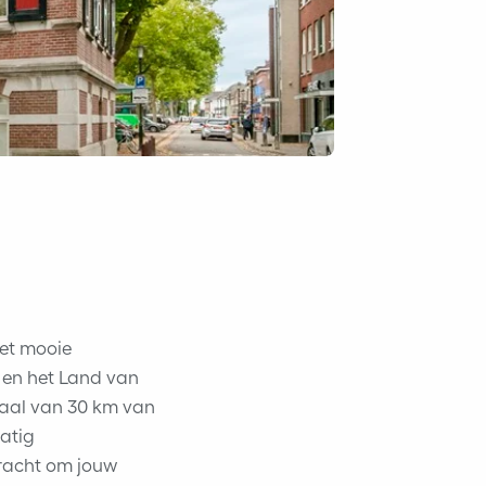
het mooie
 en het Land van
raal van 30 km van
atig
racht om jouw