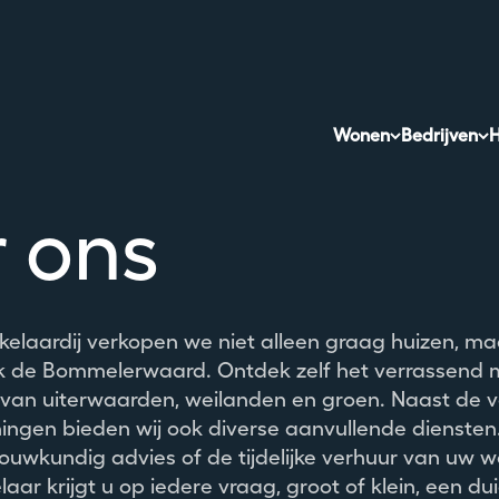
Wonen
Bedrijven
H
 ons
elaardij verkopen we niet alleen graag huizen, maa
k de Bommelerwaard. Ontdek zelf het verrassend 
e van uiterwaarden, weilanden en groen. Naast de 
ngen bieden wij ook diverse aanvullende diensten.
ouwkundig advies of de tijdelijke verhuur van uw w
aar krijgt u op iedere vraag, groot of klein, een du