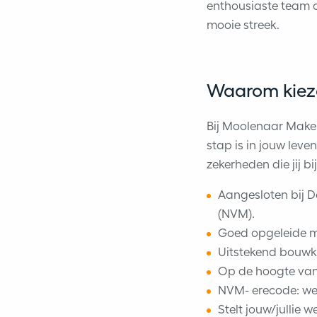
enthousiaste team oo
mooie streek.
Waarom kieze
Bij Moolenaar Makel
stap is in jouw leve
zekerheden die jij b
Aangesloten bij 
(NVM).
Goed opgeleide me
Uitstekend bouwku
Op de hoogte van
NVM- erecode: wer
Stelt jouw/jullie 