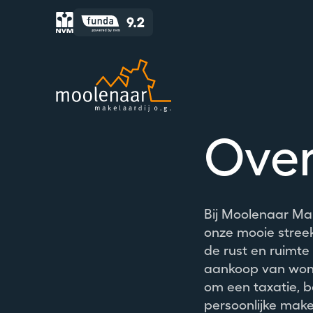
Moolenaar logo
Over
Bij Moolenaar Mak
onze mooie stree
de rust en ruimt
aankoop van woni
om een taxatie, b
persoonlijke makel