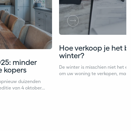
Hoe verkoop je het be
winter?
25: minder
De winter is misschien niet het e
e kopers
om uw woning te verkopen, maar ju
opnieuw duizenden
itie van 4 oktober...