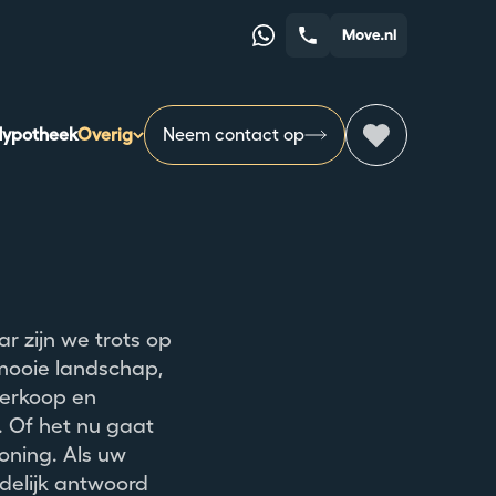
Whatsapp
Telefoonnummer
ypotheek
Overig
Neem contact op
r zijn we trots op
mooie landschap,
verkoop en
 Of het nu gaat
oning. Als uw
idelijk antwoord