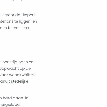
 – ervoor dat kopers
er ons te liggen, en
en te realiseren.
 loonstijgingen en
koopkracht op de
waar woonkwaliteit
nuit stedelijke
 hard gaan. In
nergielabel