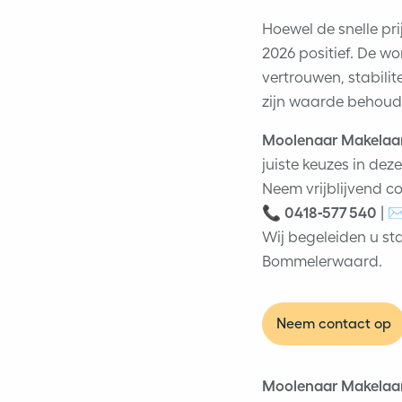
Hoewel de snelle pri
2026 positief. De w
vertrouwen, stabili
zijn waarde behoudt
Moolenaar Makelaar
juiste keuzes in de
Neem vrijblijvend c
📞
0418‑577 540
| ✉
Wij begeleiden u st
Bommelerwaard.
Neem contact op
Moolenaar Makelaar