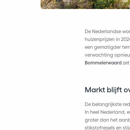
De Nederlandse woni
huizenprijzen in 20
een gematigder tem
verwachting opnieuw
Bommelerwaard
zet
Markt blijft
De belangrijkste re
In heel Nederland, 
groter dan het aan
stikstofregels en s