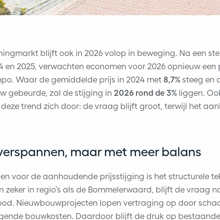
ngmarkt blijft ook in 2026 volop in beweging. Na een ster
24 en 2025, verwachten economen voor 2026 opnieuw een pr
po. Waar de gemiddelde prijs in 2024 met
8,7%
steeg en d
 gebeurde, zal de stijging in
2026 rond de 3%
liggen. Ook
 deze trend zich door: de vraag blijft groot, terwijl het aa
 overspannen, maar met meer balans
den voor de aanhoudende prijsstijging is het structurele t
en zeker in regio’s als de Bommelerwaard, blijft de vraag
bod. Nieuwbouwprojecten lopen vertraging op door schaa
tijgende bouwkosten. Daardoor blijft de druk op bestaand