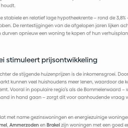
 houdt.
 de stabiele en relatief lage hypotheekrente – rond de 3,8%
ben. De rentestijgingen van de afgelopen jaren lijken acht
durven opnieuw een woning te kopen of hun verhuisplann
 stimuleert prijsontwikkeling
hter de stijgende huizenprijzen is de inkomensgroei. Door
markt kunnen veel huishoudens meer lenen, waardoor de 
mt. Vooral in populaire regio’s als de Bommelerwaard – 
and in hand gaan – zorgt dit voor aanhoudende vraag va
at met name gezinswoningen en energiezuinige woningen
mel
,
Ammerzoden
en
Brakel
zijn woningen met een goed e