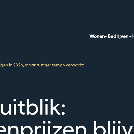
Wonen
Bedrijven
H
stijgen in 2026, maar rustiger tempo verwacht
uitblik:
enprijzen blij