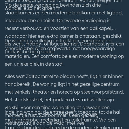
directe toegang tot de Torentuin: vanuit je eigen tuin
Op de eerste verdieping bevinden zich drie
wandel je zó het groen in.
slaapkamers en een moderne badkamer met ligbad,
inloopdouche en toilet. De tweede verdieping is
recent verbouwd en voorzien van een dakkapel,
waardoor hier een extra kamer is ontstaan, geschikt
De woning is volledig instapklaar, energiezuinig
als werk-, hobby- of logeerkamer. Daarnaast is er een
(energielabel A) en afgewerkt met hoogwaardige
praktische bergzolder.
materialen. Een comfortabele en moderne woning op
een unieke plek in de stad.
Alles wat Zaltbommel te bieden heeft, ligt hier binnen
handbereik. De woning ligt in het gezellige centrum
met winkels, theater en horeca op steenworpafstand.
Het stadskasteel, het park en de stadswallen zijn
vlakbij voor een fijne wandeling of gewoon een
Indeling woning: de entree geeft toegang tot de hal
momentje rust. Zaltbommel is een gezellig
met garderobe, meterkast en toiletruimte. Via een
vestingstadje aan de Waal met veel
fraaie schuifdeur betreed je de moderne keuken aan