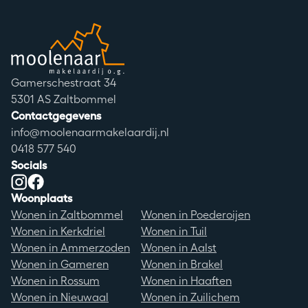
Moolenaar logo
Adres
Gamerschestraat 34
Postcode
5301 AS Zaltbommel
Contactgegevens
info@moolenaarmakelaardij.nl
0418 577 540
Socials
Instagram
Facebook
Woonplaats
Wonen in Zaltbommel
Wonen in Poederoijen
Wonen in Kerkdriel
Wonen in Tuil
Wonen in Ammerzoden
Wonen in Aalst
Wonen in Gameren
Wonen in Brakel
Wonen in Rossum
Wonen in Haaften
Wonen in Nieuwaal
Wonen in Zuilichem