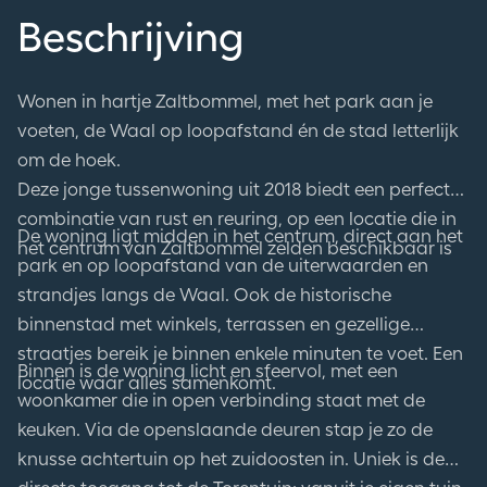
Beschrijving
Wonen in hartje Zaltbommel, met het park aan je
voeten, de Waal op loopafstand én de stad letterlijk
om de hoek.
Deze jonge tussenwoning uit 2018 biedt een perfecte
combinatie van rust en reuring, op een locatie die in
De woning ligt midden in het centrum, direct aan het
het centrum van Zaltbommel zelden beschikbaar is
park en op loopafstand van de uiterwaarden en
strandjes langs de Waal. Ook de historische
binnenstad met winkels, terrassen en gezellige
straatjes bereik je binnen enkele minuten te voet. Een
Binnen is de woning licht en sfeervol, met een
locatie waar alles samenkomt.
woonkamer die in open verbinding staat met de
keuken. Via de openslaande deuren stap je zo de
knusse achtertuin op het zuidoosten in. Uniek is de