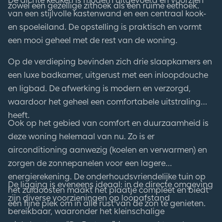
De dichte keuken is modern uitgevoerd en voorzien
zowel een gezellige zithoek als een ruime eethoek.
van een stijlvolle kastenwand en een centraal kook-
en spoeleiland. De opstelling is praktisch en vormt
een mooi geheel met de rest van de woning.
Op de verdieping bevinden zich drie slaapkamers en
een luxe badkamer, uitgerust met een inloopdouche
en ligbad. De afwerking is modern en verzorgd,
waardoor het geheel een comfortabele uitstraling
heeft.
Ook op het gebied van comfort en duurzaamheid is
deze woning helemaal van nu. Zo is er
airconditioning aanwezig (koelen en verwarmen) en
zorgen de zonnepanelen voor een lagere
energierekening. De onderhoudsvriendelijke tuin op
De ligging is eveneens ideaal: in de directe omgeving
het zuidoosten maakt het plaatje compleet en biedt
zijn diverse voorzieningen op loopafstand
een fijne plek om in alle rust van de zon te genieten.
bereikbaar, waaronder het kleinschalige