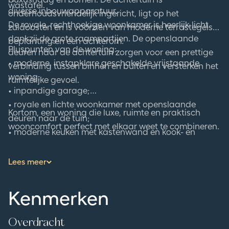
wastafel.
diverse inbouwapparatuur.
onderhoudsvriendelijk ingericht, ligt op het
De royale, rechthoekige woonkamer is heerlijk licht
zuidoosten en is voorzien van moderne terrastegels,
dankzij de grote raampartijen. De openslaande
beplanting en een achterom.
Pluspunten van de woning:
deuren naar de achtertuin zorgen voor een prettige
• moderne, instapklare geschakelde vrijstaande
verbinding tussen binnen en buiten en versterken het
woning;
ruimtelijke gevoel.
• inpandige garage;
• royale en lichte woonkamer met openslaande
Kortom, een woning die luxe, ruimte en praktisch
deuren naar de tuin;
wooncomfort perfect met elkaar weet te combineren.
• moderne keuken met kastenwand en kook- en
spoeleiland;
• 3 volwaardige slaapkamers;
Lees meer
• luxe en complete badkamer met inloopdouche,
ligbad en dubbele wastafel;
Kenmerken
• voorzien van airconditioning die kan koelen en
verwarmen;
Overdracht
• energiezuinig door aanwezigheid van