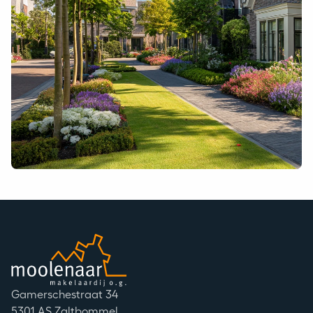
Moolenaar logo
Adres
Gamerschestraat 34
Postcode
5301 AS Zaltbommel