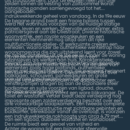
als stadsboerderij. Door de eeuwen heen zijn drie
zelden binnen de vesting van Zaltbommel wordt
historische panden samengevoegd tot het
aangeboden.
indrukwekkende geheel van vandaag. In de 19e eeuw
De begane grond biedt een fraaie balans tussen
werd het woonhuis voorzien van de huidige statige
wonen, leven en werken. Sfeervolle woonkamer, extra
patriciërsgevel aan de Oliestraat. Diverse historische
woonvertrek, een royale woonkeuken en een
elementen herinneren nog altijd aan dit rijke
multifunctionele atelier- of werkruimte creëren een
verleden, waaronder de authentieke wenteltrap naar
woonomgeving die zich uitstekend leent voor zowel
de zolder, daterend uit de 16e eeuw. Onder de woning
Op de eerste verdieping bevindt zich een
gezinsleven als werken aan huis. Karakteristieke
bevindt zich bovendien een karaktervolle gewelfde
indrukwekkende master bedroom die de sfeer van
elementen zoals hoge plafonds, authentieke
kelder met daglichttoetreding, die eveneens herinnert
een luxe hotelsuite ademt. De kamer beschikt over
balklagen, schouwen, paneeldeuren en grote
aan de rijke geschiedenis van het pand.
statige vaste kastenwanden met daarachter een
vensterpartijen dragen bij aan de bijzondere sfeer
badkamer en suite voorzien van ligbad, douche,
die deze woning kenmerkt.
De tweede verdieping vormt een ware blikvanger. De
toilet en wastafel. Verder biedt deze verdieping nog
imposante open zolderverdieping beschikt over een
drie volwaardige slaapkamers. Een tweede complete
prachtige kapconstructie met zichtbare gebinten en
badkamer, bereikbaar vanaf de overloop, is voorzien
een indrukwekkende nokhoogte van circa 4,79 meter.
van een ligbad, dubbele wastafel en wandcloset.
De ruimte biedt een gevoel van vrijheid en
Achter de woning ligt een bijzonder sfeervolle