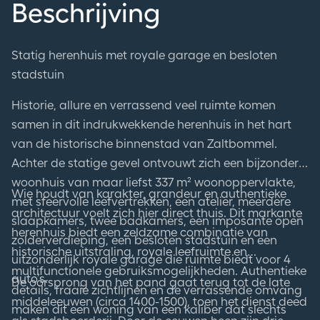
Beschrijving
Statig herenhuis met royale garage en besloten
stadstuin
Historie, allure en verrassend veel ruimte komen
samen in dit indrukwekkende herenhuis in het hart
van de historische binnenstad van Zaltbommel.
Achter de statige gevel ontvouwt zich een bijzonder
woonhuis van maar liefst 337 m² woonoppervlakte,
Wie houdt van karakter, grandeur en authentieke
met sfeervolle leefvertrekken, een atelier, meerdere
architectuur voelt zich hier direct thuis. Dit markante
slaapkamers, twee badkamers, een imposante open
herenhuis biedt een zeldzame combinatie van
zolderverdieping, een besloten stadstuin en een
historische uitstraling, royale leefruimte en
uitzonderlijk royale garage die ruimte biedt voor 4
multifunctionele gebruiksmogelijkheden. Authentieke
auto’s.
De oorsprong van het pand gaat terug tot de late
details, fraaie zichtlijnen en de verrassende omvang
middeleeuwen (circa 1400-1500), toen het dienst deed
maken dit een woning van een kaliber dat slechts