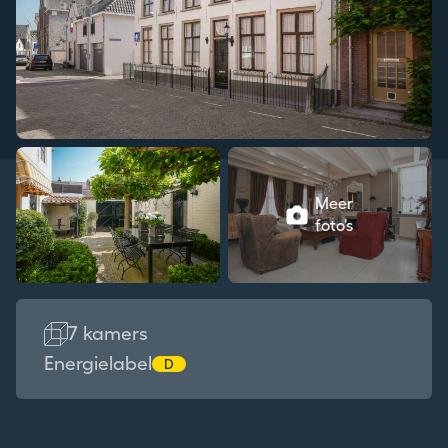
Meer
foto's
7 kamers
Energielabel
D