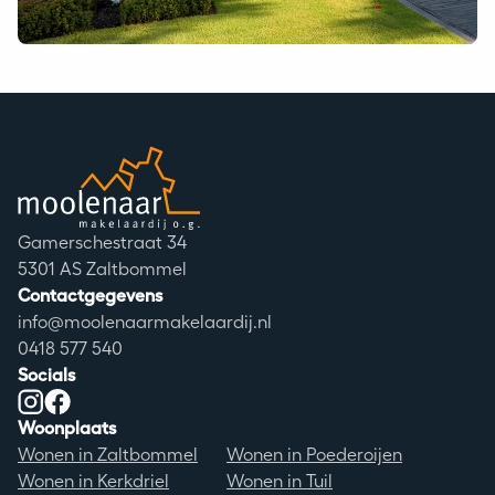
Moolenaar logo
Adres
Gamerschestraat 34
Postcode
5301 AS Zaltbommel
Contactgegevens
info@moolenaarmakelaardij.nl
0418 577 540
Socials
Instagram
Facebook
Woonplaats
Wonen in Zaltbommel
Wonen in Poederoijen
Wonen in Kerkdriel
Wonen in Tuil