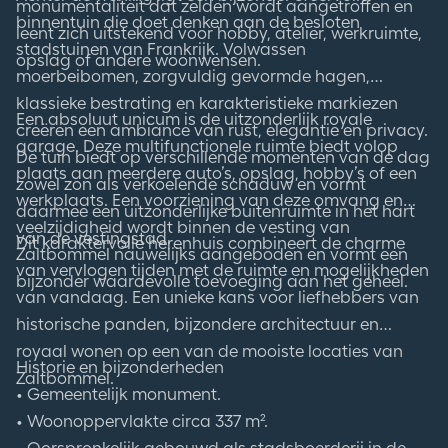
monumentaliteit dat zelden wordt aangetroffen en
binnentuin die doet denken aan de besloten
leent zich uitstekend voor hobby, atelier, werkruimte,
stadstuinen van Frankrijk. Volwassen
opslag of andere woonwensen.
moerbeibomen, zorgvuldig gevormde hagen,
klassieke bestrating en karakteristieke markiezen
Een absoluut unicum is de uitzonderlijk royale
creëren een ambiance van rust, elegantie en privacy.
garage. Deze multifunctionele ruimte biedt volop
De tuin biedt op verschillende momenten van de dag
plaats aan meerdere auto’s, opslag, hobby’s of een
zowel zon als verkoelende schaduw en vormt
werkplaats. Een voorziening van deze omvang en
daarmee een uitzonderlijke buitenruimte in het hart
veelzijdigheid wordt binnen de vesting van
van de vestingstad.
Dit karaktervolle herenhuis combineert de charme
Zaltbommel nauwelijks aangeboden en vormt een
van vervlogen tijden met de ruimte en mogelijkheden
bijzonder waardevolle toevoeging aan het geheel.
van vandaag. Een unieke kans voor liefhebbers van
historische panden, bijzondere architectuur en
royaal wonen op een van de mooiste locaties van
Historie en bijzonderheden
Zaltbommel.
• Gemeentelijk monument.
• Woonoppervlakte circa 337 m².