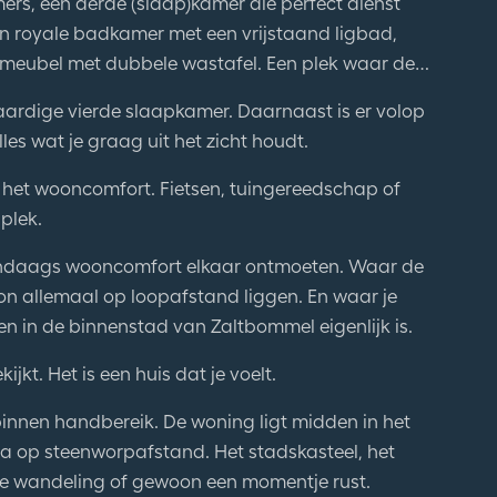
ers, een derde (slaap)kamer die perfect dienst
en royale badkamer met een vrijstaand ligbad,
l meubel met dubbele wastafel. Een plek waar de
ardige vierde slaapkamer. Daarnaast is er volop
es wat je graag uit het zicht houdt.
n het wooncomfort. Fietsen, tuingereedschap of
plek.
dendaags wooncomfort elkaar ontmoeten. Waar de
ion allemaal op loopafstand liggen. En waar je
n in de binnenstad van Zaltbommel eigenlijk is.
ijkt. Het is een huis dat je voelt.
 binnen handbereik. De woning ligt midden in het
ca op steenworpafstand. Het stadskasteel, het
ijne wandeling of gewoon een momentje rust.