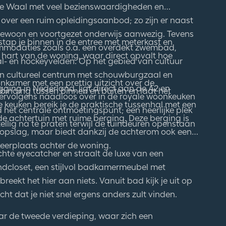
 de Waal met veel bezienswaardigheden en
over een ruim opleidingsaanbod; zo zijn er naast
gewoon en voortgezet onderwijs aanwezig. Tevens
stap je binnen in de entree met meterkast en
modaties zoals o.a. een overdekt zwembad,
t hart van de woning, waar direct opvalt hoe
bal- en hockeyvelden. Op het gebied van cultuur
en cultureel centrum met schouwburgzaal en
onkamer met een prettig uitzicht over de
gging in Nederland, ligt direct aan de A2 en
rbinding tussen binnen en buiten en laat het
 vervolgens naadloos over in de royale woonkeuken
de keuken bereik je de praktische tussenhal met een
 het centrale ontmoetingspunt; een heerlijke plek
de achtertuin met ruime berging. Deze berging is
ellig na te praten terwijl de tuindeuren openstaan
n opslag, maar biedt dankzij de achterom ook een
eerplaats achter de woning.
chte eyecatcher en straalt de luxe van een
ndcloset, een stijlvol badkamermeubel met
eekt het hier aan niets. Vanuit bad kijk je uit op
cht dat je niet snel ergens anders zult vinden.
ar de tweede verdieping, waar zich een