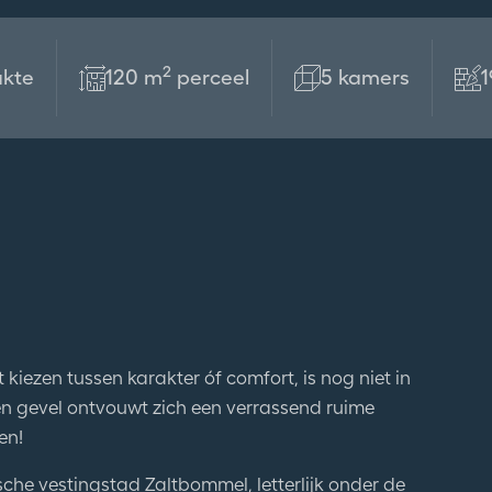
2
kte
120 m
perceel
5 kamers
1
iezen tussen karakter óf comfort, is nog niet in
n gevel ontvouwt zich een verrassend ruime
en!
sche vestingstad Zaltbommel, letterlijk onder de