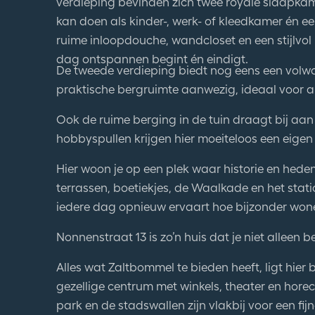
verdieping bevinden zich twee royale slaapkam
kan doen als kinder-, werk- of kleedkamer én e
ruime inloopdouche, wandcloset en een stijlvo
dag ontspannen begint én eindigt.
De tweede verdieping biedt nog eens een volwa
praktische bergruimte aanwezig, ideaal voor all
Ook de ruime berging in de tuin draagt bij aa
hobbyspullen krijgen hier moeiteloos een eigen 
Hier woon je op een plek waar historie en he
terrassen, boetiekjes, de Waalkade en het stat
iedere dag opnieuw ervaart hoe bijzonder wone
Nonnenstraat 13 is zo’n huis dat je niet alleen bek
Alles wat Zaltbommel te bieden heeft, ligt hier
gezellige centrum met winkels, theater en hore
park en de stadswallen zijn vlakbij voor een f