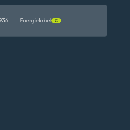
936
Energielabel
C