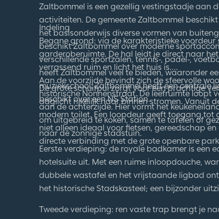
Zaltbommel is een gezellig vestingstadje aan
activiteiten. De gemeente Zaltbommel beschikt 
Indeling
het basisonderwijs diverse vormen van buiten
Begane grond: via de karakteristieke voordeur 
beschikt Zaltbommel over moderne sportaccom
garderoberuimte. De hal leidt je direct naar he
verschillende sportzalen, tennis-, padel-, voet
verrassend ruim en licht het huis is.
heeft Zaltbommel veel te bieden, waaronder e
Aan de voorzijde bevindt zich de sfeervolle wo
muziekschool. Zaltbommel heeft een centrale li
De grote schuifpui zorgt voor een prachtige ve
historische Nonnenstraat. De leefruimte loopt
beschikt over een NS Station.
daglicht rijkelijk naar binnen stromen. Vanuit 
aan de achterzijde. Hier vormt het keukeneiland
modern toilet. Een loopdeur geeft toegang tot 
om uitgebreid te koken, samen te tafelen of gez
niet alleen ideaal voor fietsen, gereedschap e
naar de zonnige stadstuin.
directe verbinding met de grote openbare park
Eerste verdieping: de royale badkamer is een e
hotelsuite uit. Met een ruime inloopdouche, wa
dubbele wastafel en het vrijstaande ligbad ontbr
het historische Stadskasteel; een bijzonder uitzi
Tweede verdieping: ren vaste trap brengt je na