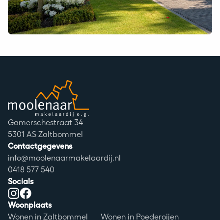
Moolenaar logo
Adres
Gamerschestraat 34
Postcode
5301 AS Zaltbommel
Contactgegevens
info@moolenaarmakelaardij.nl
0418 577 540
Socials
Instagram
Facebook
Woonplaats
Wonen in Zaltbommel
Wonen in Poederoijen