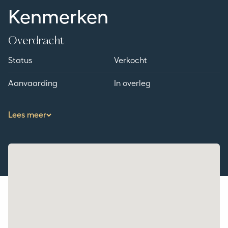
van Waalwijk;
Kenmerken
– Goede bereikbaarheid.
– Grote multifunctionele ruimte (thuiswerkplek /
Overdracht
beroep aan huis / slaapkamer)
Status
Verkocht
Aanvaarding
In overleg
Lees meer