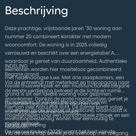
Beschrijving
Deze prachtige, vrijstaande jaren ’30 woning aan
nummer 20 combineert karakter met modern
wooncomfort. De woning is in 2025 volledig
vernieuwd en beschikt over een energielabel A,
waardoor je geniet van duurzaamheid. Authentieke
INDELING
elementen worden hier moeiteloos gecombineerd
Begane grond
met hedendaagse luxe. Met drie slaapkamers, een
Via de entreehal met meterkast en trapopgang naar
royale thuiswerkplek en een multifunctionele begane
de eerste verdieping betreed je de lichte en ruime
grond is dit een ideale woning voor gezinnen,
woonkamer. Dankzij de grote raampartijen geniet je
thuiswerkers of wie een beroep aan huis wil
De gehele begane grond is voorzien van
hier van veel natuurlijk licht. De ruimte biedt volop
uitoefenen (zoals kapster of pedicure). Daarnaast is
comfortabele vloerverwarming.
mogelijkheden voor een comfortabele zithoek en een
levensloopbestendig wonen hier eenvoudig te
royale eethoek.
Eerste verdieping
realiseren.
De nieuwe keuken (2025) vormt het hart van de
Via de vaste trap bereik je de overloop met toegang