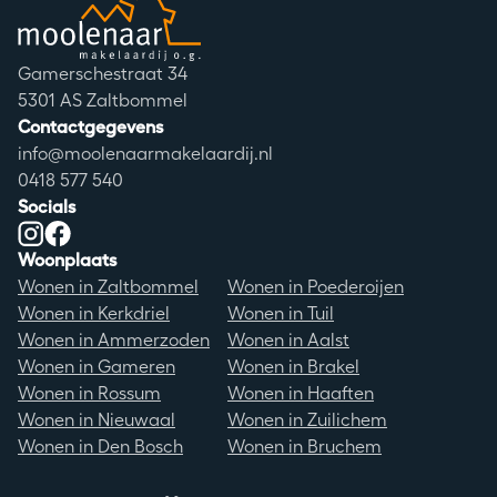
Adres
Gamerschestraat 34
Postcode
5301 AS Zaltbommel
Contactgegevens
info@moolenaarmakelaardij.nl
0418 577 540
Socials
Instagram
Facebook
Woonplaats
Wonen in Zaltbommel
Wonen in Poederoijen
Wonen in Kerkdriel
Wonen in Tuil
Wonen in Ammerzoden
Wonen in Aalst
Wonen in Gameren
Wonen in Brakel
Wonen in Rossum
Wonen in Haaften
Wonen in Nieuwaal
Wonen in Zuilichem
Wonen in Den Bosch
Wonen in Bruchem