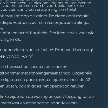
n voor het creëren van bijvoorbeeld een extra
voorzien van vloerverwarming, een toilet,
pbergruimte op de zolder. De eigen oprit maakt
 diepe voortuin voor een verzorgde uitstraling
s.
mfort en bereikbaarheid. Een ideale plek voor wie
 aan gemak.
onoppervlakte van ca. 144 m². De inhoud bedraagt
eel van ca. 769 m²
 een basisschool, peuterspeelzaal en
e Zaltbommel met scholengemeenschap, uitgebreid
en ligt op een paar minuten rijden evenals de A2
en Bosch, ook middels het openbaar vervoer,
 linkerzijde van de woning en geeft toegang tot de
e, meterkast en trapopgang naar de eerste
-vormige doorzonwoonkamer binnen die aan de