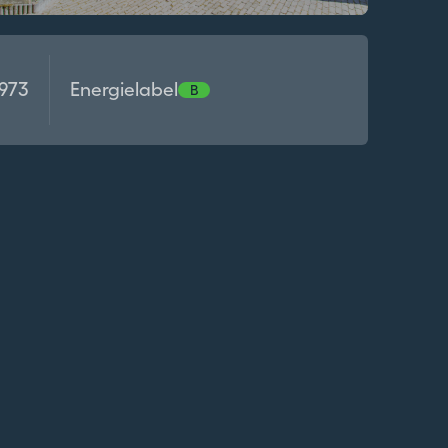
1973
Energielabel
B