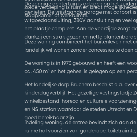
zolderverdieping is ruim en biedt mogelijkhede
genieten. De vrijstaande garage met carport is 
slaapkamer of werkruimte.
witgoedaansluiting, 380V aansluiting en veel o
het plaatje compleet. Aan de voorzijde zorgt de
dankzij een strak gazon en nette plantenborder
Deze woning combineert het buitenleven met co
landelijk wil wonen zonder concessies te doen
De woning is in 1973 gebouwd en heeft een wo
ca. 450 m³ en het geheel is gelegen op een perc
Het landelijke dorp Bruchem beschikt o.a. over
kinderdagverblijf. Het gezellige vestingstadj
winkelbestand, horeca en culturele voorziening
en NS station waardoor de steden Utrecht en D
goed bereikbaar zijn.
Indeling woning: de entree bevindt zich aan de
ruime hal voorzien van garderobe, toiletruimt
verdieping. Vanuit de hal stap je de ruime L