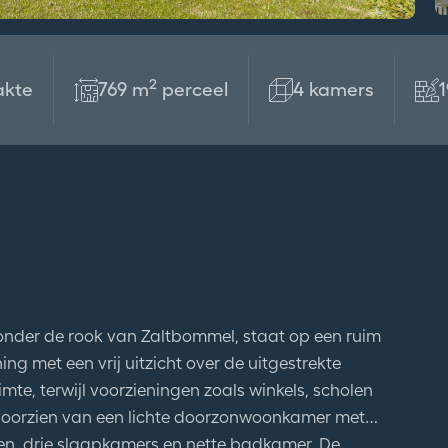
2
akte
769 m
perceel
4 kamers
onder de rook van Zaltbommel, staat op een ruim
g met een vrij uitzicht over de uitgestrekte
uimte, terwijl voorzieningen zoals winkels, scholen
 voorzien van een lichte doorzonwoonkamer met
n, drie slaapkamers en nette badkamer. De
en is een heerlijke plek om van het buitenleven te