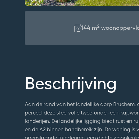
2
144 m
woonoppervl
Beschrijving
Aan de rand van het landelijke dorp Bruchem, 
perceel deze sfeervolle twee-onder-een-kapwonin
landerijen. De landelijke ligging biedt rust en r
en de A2 binnen handbereik zijn. De woning is
openslaande tuindeuren, een dichte woonkeuke
De zonnige achtertuin is gelegen op het zuiden 