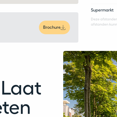
Supermarkt
Deze afstanden 
afstanden kunn
Brochure
 Laat
eten