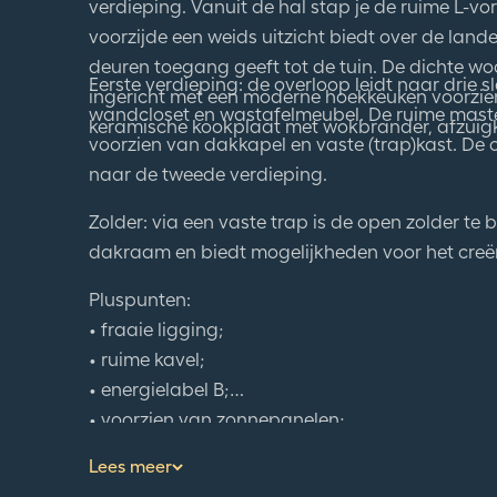
voorzijde een weids uitzicht biedt over de lan
deuren toegang geeft tot de tuin. De dichte w
Eerste verdieping: de overloop leidt naar dri
ingericht met een moderne hoekkeuken voorzie
wandcloset en wastafelmeubel. De ruime maste
keramische kookplaat met wokbrander, afzuigk
voorzien van dakkapel en vaste (trap)kast. De
naar de tweede verdieping.
Zolder: via een vaste trap is de open zolder te 
dakraam en biedt mogelijkheden voor het creë
Pluspunten:
• fraaie ligging;
• ruime kavel;
• energielabel B;
• voorzien van zonnepanelen;
• vrijstaande garage met carport en praktische
Lees meer
• de tuin is rondom voorzien van een een bere
druppelsysteem.