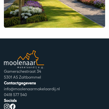
Moolenaar logo
Adres
Gamerschestraat 34
Postcode
5301 AS Zaltbommel
Contactgegevens
info@moolenaarmakelaardij.nl
0418 577 540
Socials
Instagram
Facebook