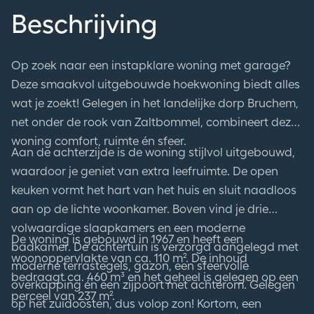
Beschrijving
Op zoek naar een instapklare woning met garage?
Deze smaakvol uitgebouwde hoekwoning biedt alles
wat je zoekt! Gelegen in het landelijke dorp Bruchem,
net onder de rook van Zaltbommel, combineert deze
woning comfort, ruimte én sfeer.
Aan de achterzijde is de woning stijlvol uitgebouwd,
waardoor je geniet van extra leefruimte. De open
keuken vormt het hart van het huis en sluit naadloos
aan op de lichte woonkamer. Boven vind je drie
volwaardige slaapkamers en een moderne
De woning is gebouwd in 1967 en heeft een
badkamer. De achtertuin is verzorgd aangelegd met
woonoppervlakte van ca. 110 m². De inhoud
moderne terrastegels, gazon, een sfeervolle
bedraagt ca. 460 m³ en het geheel is gelegen op een
overkapping én een zijpoort met achterom. Gelegen
perceel van 237 m².
op het zuidoosten, dus volop zon! Kortom, een