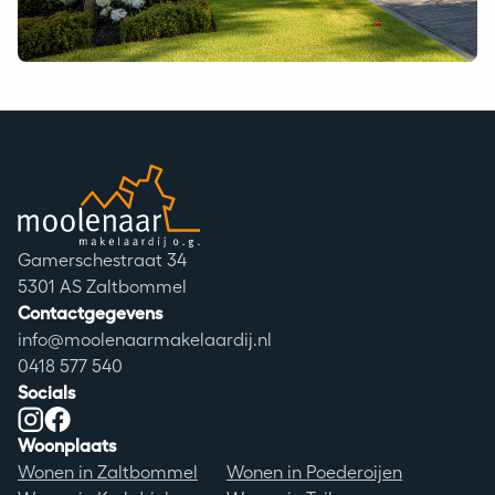
Moolenaar logo
Adres
Gamerschestraat 34
Postcode
5301 AS Zaltbommel
Contactgegevens
info@moolenaarmakelaardij.nl
0418 577 540
Socials
Instagram
Facebook
Woonplaats
Wonen in Zaltbommel
Wonen in Poederoijen