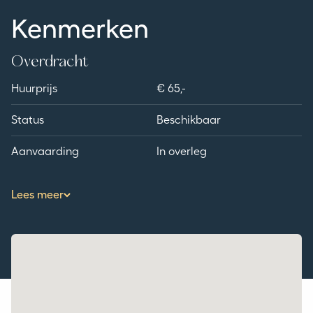
ruimte van 300 m2 tot 800 m2 gehuurd worden
Kenmerken
Overdracht
huurprijs
€ 65,-
Status
Beschikbaar
Aanvaarding
In overleg
Lees meer