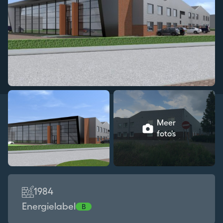
Meer
foto's
1984
Energielabel
B