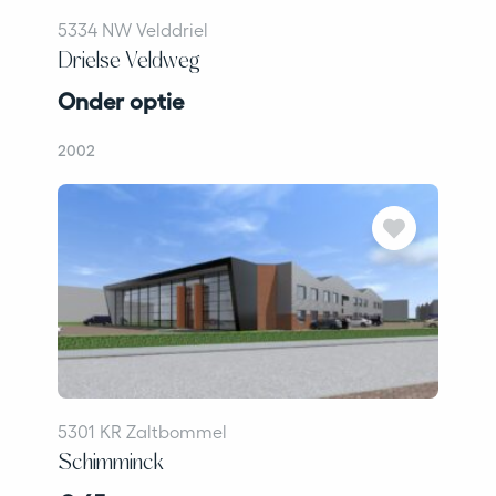
5334 NW Velddriel
Drielse Veldweg
Onder optie
2002
5301 KR Zaltbommel
Schimminck