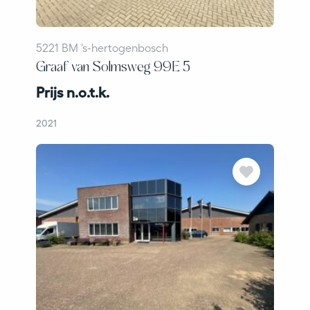
5221 BM 's-hertogenbosch
Graaf van Solmsweg 99E 5
Prijs n.o.t.k.
2021