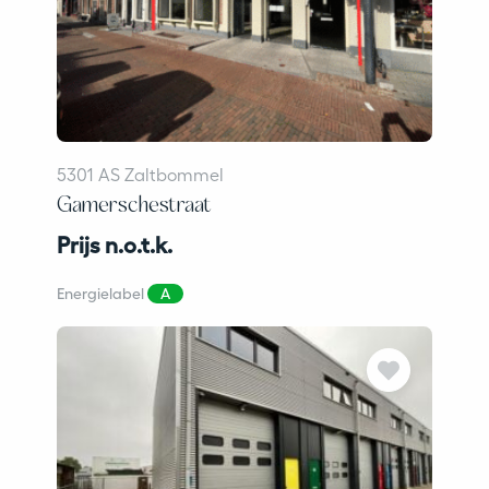
5301 AS Zaltbommel
Gamerschestraat
Prijs n.o.t.k.
Energielabel
A