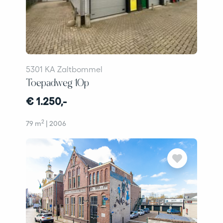
5301 KA Zaltbommel
Toepadweg 10p
€ 1.250,-
2
79 m
| 2006