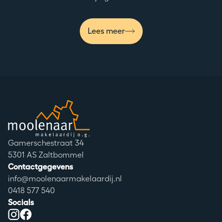
Lees meer
Moolenaar logo
Adres
Gamerschestraat 34
Postcode
5301 AS Zaltbommel
Contactgegevens
info@moolenaarmakelaardij.nl
0418 577 540
Socials
Instagram
Facebook